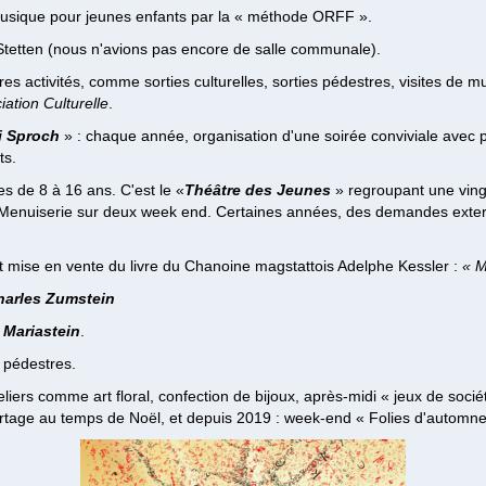
a musique pour jeunes enfants par la « méthode ORFF ».
 Stetten (nous n'avions pas encore de salle communale).
tres activités, comme sorties culturelles, sorties pédestres, visites de 
iation Culturelle
.
ri Sproch
» : chaque année, organisation d'une soirée conviviale avec p
ts.
es de 8 à 16 ans. C'est le «
Théâtre des Jeunes
» regroupant une ving
la Menuiserie sur deux week end. Certaines années, des demandes exte
t mise en vente du livre du Chanoine magstattois Adelphe Kessler :
« M
harles Zumstein
 Mariastein
.
s pédestres.
iers comme art floral, confection de bijoux, après-midi « jeux de soci
u partage au temps de Noël, et depuis 2019 : week-end « Folies d'automne