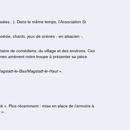
musées...). Dans le même temps, l'
Association St
oésie, chants, jeux de scènes - en alsacien -,
taine de comédiens, du village et des environs. Ces
rnes amènent notre troupe à présenter sa pièce
agstatt-le-Bas/Magstatt-le-Haut »
.
été ». Plus récemment : mise en place de l'armoire à
 ».