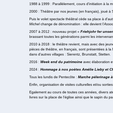
1988 à 1999 : Parallèlement, cours d'initiation à l
2000 : Théâtre par nos jeunes (en français), joué à
Puis le volet spectacle théâtral cède sa place à d'au
Michel
change de dénomination : elle devient l'
Assoc
2007 à 2012 : nouveau projet «
Friehjohr fer unse
brassant toutes les générations parmi les intervenan
2010 à 2018 : le théâtre revient, mais avec des jeun
pièces de théâtre, en français, sont présentées à 
dans d'autres villages : Sierentz, Brunstatt, Stetten.
2016 :
Week end du patrimoine
avec élaboration e
2024 :
Hommage à nos poètes
Amélie Lieby
et
C
Tous les lundis de Pentecôte :
Marche pélerinage à
Enfin, organisation de visites culturelles et/ou sortie
Egalement au cours de toutes ces années, divers atel
livres sur la place de l'église ainsi que le sapin d